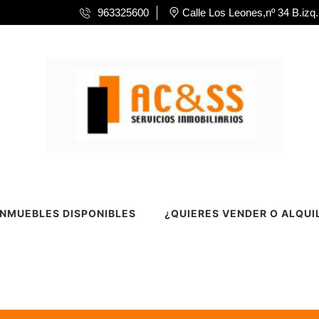
963325600
Calle Los Leones,nº 34 B.izq.
INMUEBLES DISPONIBLES
¿QUIERES VENDER O ALQUI