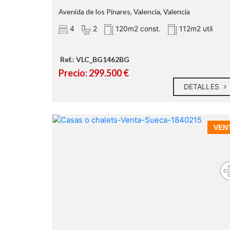
Avenida de los Pinares, Valencia, Valencia
4
2
120m2 const.
112m2 util
Ref.: VLC_BG1462BG
Precio: 299.500 €
DETALLES
VEN