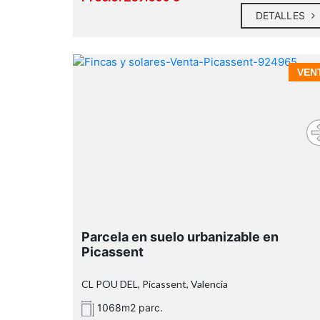
2 baños completos: uno con ducha y
DETALLES
otro con bañera
Cocina independiente completamente
nueva, a estrenar
Patio interior que aporta ventilación y
VEN
espacio auxiliar
Amplio balcón con vistas laterales al
mar
Parcela en suelo urbanizable en
Picassent
CL POU DEL, Picassent, Valencia
1068m2 parc.