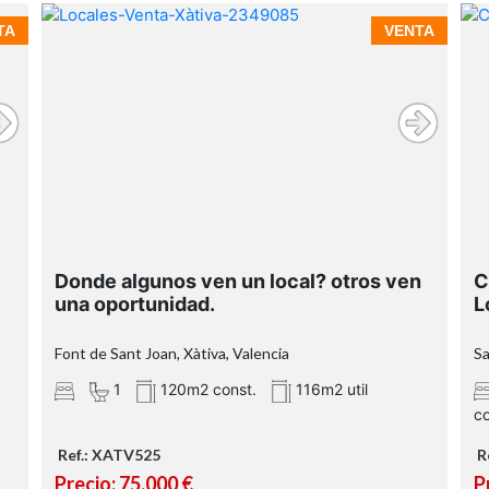
TA
VENTA
n
Donde algunos ven un local? otros ven
C
una oportunidad.
L
Font de Sant Joan, Xàtiva, Valencia
Sa
1
120m2 const.
116m2 util
co
Ref.: XATV525
R
Precio: 75.000 €
P