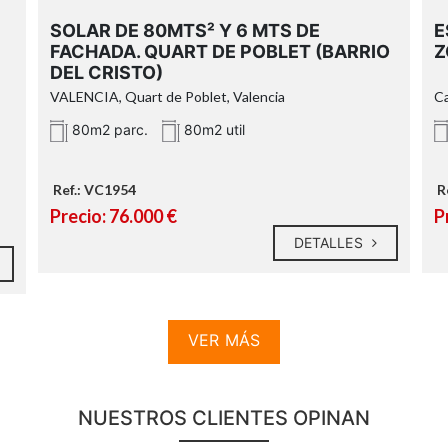
SOLAR DE 80MTS² Y 6 MTS DE
E
FACHADA. QUART DE POBLET (BARRIO
Z
DEL CRISTO)
VALENCIA, Quart de Poblet, Valencia
Ca
80m2 parc.
80m2 util
Ref.: VC1954
R
Precio: 76.000 €
P
DETALLES
VER MÁS
NUESTROS CLIENTES OPINAN