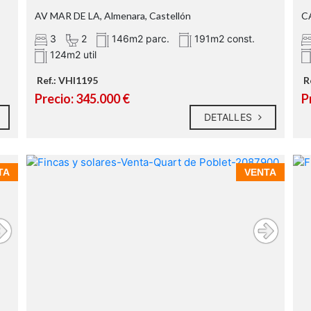
AV MAR DE LA, Almenara, Castellón
CA
3
2
146m2 parc.
191m2 const.
124m2 util
Ref.: VHI1195
R
Precio: 345.000 €
P
DETALLES
TA
VENTA
6mts de fachada
80mts² de solar.