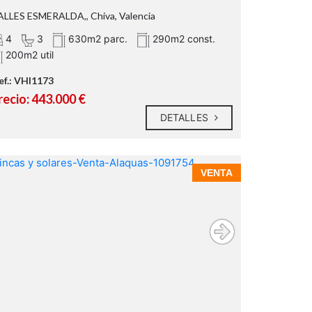
LLES ESMERALDA,, Chiva, Valencia
4
3
630m2 parc.
290m2 const.
200m2 util
ef.: VHI1173
recio: 443.000 €
parcela de 630 metros
DETALLES
cuadrados
290 metros cuadrados
construidos
VENTA
planta principal
salón comedor
sala de estar