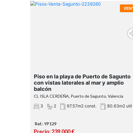
VEN
amplio balcó
con vistas laterales al mar
Piso en la playa de Puerto de Sagunto
con vistas laterales al mar y amplio
balcón
orientación norte
CL ISLA CERDEÑA, Puerto de Sagunto, Valencia
3
2
97.57m2 const.
80.63m2 util
Ref.: YP129
3 dormitorios con armarios empotrados
Precio: 239.000 €