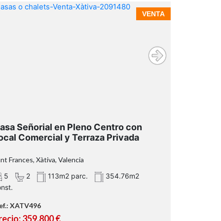
VENTA
asa Señorial en Pleno Centro con
ocal Comercial y Terraza Privada
nt Frances, Xàtiva, Valencia
5
2
113m2 parc.
354.76m2
nst.
ef.: XATV496
recio: 359.800 €