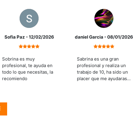
Sofia Paz
- 12/02/2026
daniel Garcia
- 08/01/2026
Sobrina es muy
Sabrina es una gran
profesional, te ayuda en
profesional y realiza un
todo lo que necesitas, la
trabajo de 10, ha sido un
recomiendo
placer que me ayudaras
con toda la gestión
nica: un
chalet independiente
diseñado para disfrutar del mar 
E
spacio diáfano habilitado como porche y un patio recibidor con
ad. Dispone de un
amplio salón-comedor
,
cocina independien
utar de la brisa y las vistas en cualquier momento del día.