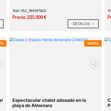
Ref.: VLC_SM1476LG
R
Precio: 225.000 €
P
DETALLES
n
a
TA
VENTA
,
a!
Espectacular chalet adosado en la
C
playa de Almenara
P