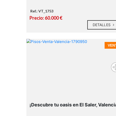
Ref.: VT_1753
Precio: 60.000 €
DETALLES
No se concede licencia de construcció
hasta que no se urbanice completamente l
calle.
VEN
ubicación
funcionalidad y proximidad al mar
¡Descubre tu oasis en El Saler, Valenci