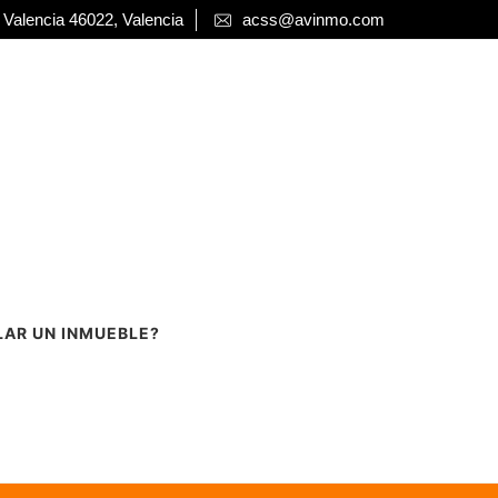
 Valencia 46022, Valencia
acss@avinmo.com
LAR UN INMUEBLE?