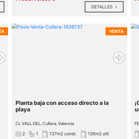
DETALLES
TA
VENTA
Planta baja con acceso directo a la
¡
playa
u
CL VALL DEL, Cullera, Valencia
F
2
1
137m2 const.
126m2 util