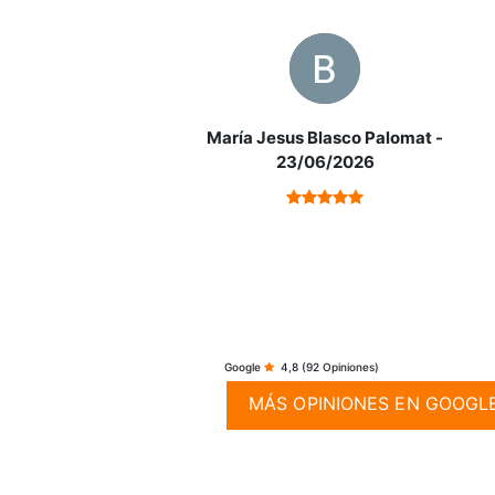
María Jesus Blasco Palomat
-
23/06/2026
Google
4,8
(92 Opiniones)
Presentamos una vivienda verdaderamente ú
MÁS OPINIONES EN GOOGL
En la
planta baja
, de 61 m², encontramos un e
La
primera planta
destaca por su luminosid
terraza perimetral de 45 m²
, ideal para disfr