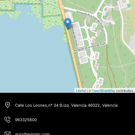
Leaflet
| ©
OpenStreetMap
contributors
Calle Los Leones,nº 34 B.izq. Valencia 46022, Valencia
963325600
acss@avinmo.com