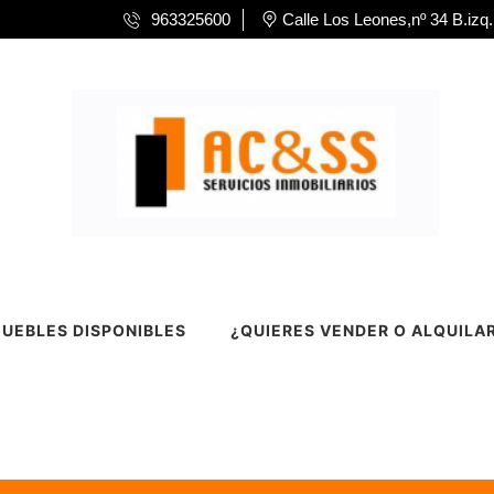
963325600
Calle Los Leones,nº 34 B.izq.
UEBLES DISPONIBLES
¿QUIERES VENDER O ALQUILA