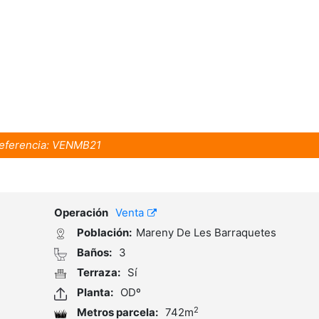
eferencia:
VENMB21
Operación
Venta
Población:
Mareny De Les Barraquetes
Baños:
3
Terraza:
Sí
Planta:
ODº
2
Metros parcela:
742m