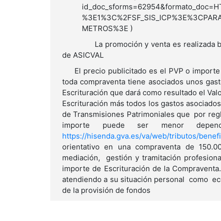
id_doc_sforms=62954&formato_doc
%3E1%3C%2FSF_SIS_ICP%3E%3CPA
METROS%3E )
La promoción y venta es realizada bajo m
de ASICVAL
El precio publicitado es el PVP o importe 
toda compraventa tiene asociados unos ga
Escrituración que dará como resultado el Valo
Escrituración más todos los gastos asociados
de Transmisiones Patrimoniales que por regl
importe puede ser menor depend
https://hisenda.gva.es/va/web/tributos/benefi
orientativo en una compraventa de 150.0
mediación, gestión y tramitación profesion
importe de Escrituración de la Compraventa.
atendiendo a su situación personal como ec
de la provisión de fondos