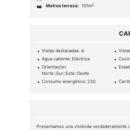
2
Metros terraza:
101m
CA
Vistas destacadas: si
Vistas
Agua caliente: Eléctrica
Cocin
Orientación:
Estad
Norte::Sur::Este::Oeste
Consumo energético: 230
Certi
Presentamos una vivienda verdaderamente 