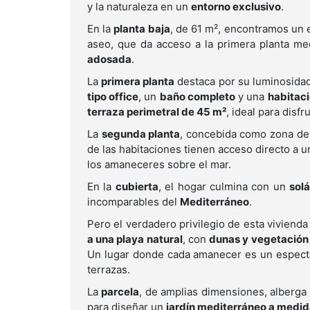
y la naturaleza en un
entorno exclusivo
.
En la
planta baja
, de 61 m², encontramos un 
aseo, que da acceso a la primera planta m
adosada
.
La
primera planta
destaca por su luminosida
tipo office
, un
baño completo
y una
habitaci
terraza perimetral de 45 m²
, ideal para disfr
La
segunda planta
, concebida como zona de
de las habitaciones tienen acceso directo a 
los amaneceres sobre el mar.
En la
cubierta
, el hogar culmina con un
sol
incomparables del
Mediterráneo
.
Pero el verdadero privilegio de esta viviend
a una playa natural
, con
dunas y vegetación
Un lugar donde cada amanecer es un espectá
terrazas.
La
parcela
, de amplias dimensiones, alberg
para diseñar un
jardín mediterráneo a medi