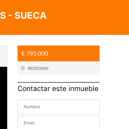
S - SUECA
€ 795.000
963325600
Contactar este inmueble