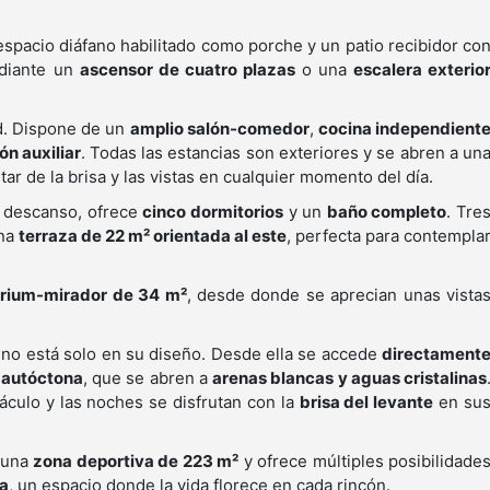
espacio diáfano habilitado como porche y un patio recibidor co
ediante un
ascensor de cuatro plazas
o una
escalera exterio
d. Dispone de un
amplio salón-comedor
,
cocina independient
ón auxiliar
. Todas las estancias son exteriores y se abren a un
utar de la brisa y las vistas en cualquier momento del día.
 descanso, ofrece
cinco dormitorios
y un
baño completo
. Tre
una
terraza de 22 m² orientada al este
, perfecta para contempla
árium-mirador de 34 m²
, desde donde se aprecian unas vista
a no está solo en su diseño. Desde ella se accede
directament
 autóctona
, que se abren a
arenas blancas y aguas cristalinas
culo y las noches se disfrutan con la
brisa del levante
en su
a una
zona deportiva de 223 m²
y ofrece múltiples posibilidade
da
, un espacio donde la vida florece en cada rincón.