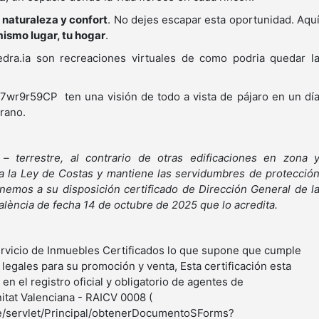
 naturaleza y confort
. No dejes escapar esta oportunidad. Aqu
mismo lugar, tu hogar
.
edra.ia son recreaciones virtuales de como podria quedar l
r9r59CP ten una visión de todo a vista de pájaro en un dí
erano.
– terrestre, al contrario de otras edificaciones en zona 
a la Ley de Costas y mantiene las servidumbres de protecció
nemos a su disposición certificado de Dirección General de l
lència de fecha 14 de octubre de 2025 que lo acredita.
Servicio de Inmuebles Certificados lo que supone que cumple
egales para su promoción y venta, Esta certificación esta
en el registro oficial y obligatorio de agentes de
itat Valenciana - RAICV 0008 (
te/servlet/Principal/obtenerDocumentoSForms?