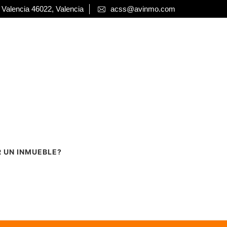
 Valencia 46022, Valencia
acss@avinmo.com
R UN INMUEBLE?