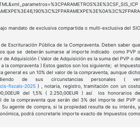
=HTML&xml_parametros=%3CPARAMETROS%3E%3CSF_SIS_ICP
RAMEXPE%3E46,190%3C%2FPARAMEXPE%3E%0A%3C%2FPARA
andato de exclusiva compartida o multi-exclusiva del SI
de Escrituración Pública de la Compraventa. Deben saber qu
stos que se deberán sumarse al importe indicado como PVP 
r de Adquisición ( Valor de Adquisición es la suma del PVP o d
 a la compraventa ) Estos gastos son los siguiente; el Impuest
a general es un 10% del valor de la compraventa, aunque dich
iendo de sus circunstancias personales ( ve
cis-fiscals-2025
) , notaria, registro, tramitación con un cost
00,00EUR del 1,5% ( 2.250,00EUR ) así los honorarios d
al de la compraventa que serán del 3% del importe del PVP 
 Su agente de compra, si la propiedad resulta de su interés, 
onómica, podrá concretarle importe exacto de Impuestos com