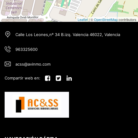
Leaflet
| ©
OpenStreetMap
contributors
Calle Los Leones,nº 34 B.izq. Valencia 46022, Valencia
963325600
acss@avinmo.com
Compartir web en: