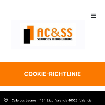
COOKIE-RICHTLINIE
Calle Los Leones,nº 34 B.izq. Valencia 46022, Valencia