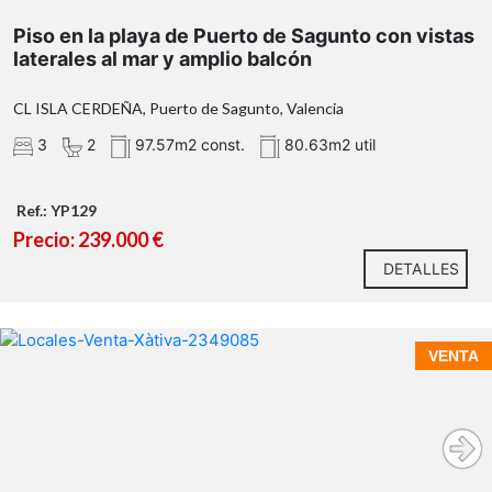
Piso en la playa de Puerto de Sagunto con vistas
laterales al mar y amplio balcón
3 dormitorios con armarios empotrados
2 baños completos: uno con ducha y otro con
CL ISLA CERDEÑA, Puerto de Sagunto, Valencia
bañera
3
2
97.57m2 const.
80.63m2 util
Cocina independiente completamente nueva, a
estrenar
Patio interior que aporta ventilación y espacio
Ref.: YP129
auxiliar
Precio: 239.000 €
Amplio balcón con vistas laterales al mar
DETALLES
VENTA