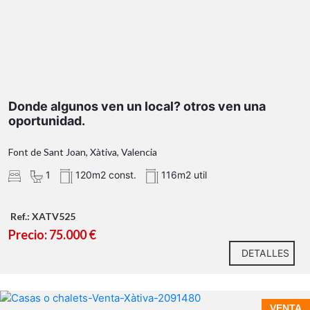
Donde algunos ven un local? otros ven una
oportunidad.
Font de Sant Joan, Xàtiva, Valencia
1
120m2 const.
116m2 util
Ref.: XATV525
ubicación, funcionalidad y
Precio: 75.000 €
proximidad al mar
DETALLES
VENTA