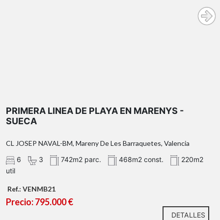
tres
dormitorios
dos baños
completos
planta baja
gran comedor-salón social
PRIMERA LINEA DE PLAYA EN MARENYS -
aseo de cortesía
SUECA
habitación adicional
sala
polivalente de 40 metros cuadrados
CL JOSEP NAVAL-BM, Mareny De Les Barraquetes, Valencia
6
3
742m2 parc.
468m2 const.
220m2
util
Ref.: VENMB21
Precio: 795.000 €
zona de aparcamiento techada con
DETALLES
capacidad para dos varios vehículos