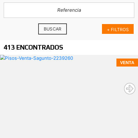
BUSCAR
+ FILTROS
413 ENCONTRADOS
VENTA
amplio balcón con vistas
laterales al mar
orientación norte