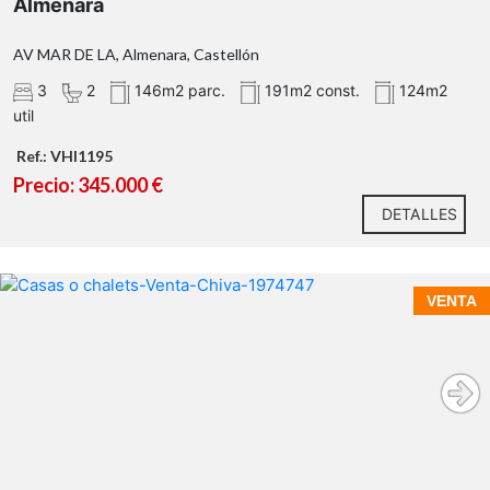
Almenara
AV MAR DE LA, Almenara, Castellón
3
2
146m2 parc.
191m2 const.
124m2
util
Ref.: VHI1195
Precio: 345.000 €
DETALLES
VENTA
Urbanización Las Pedrizas de Chiva