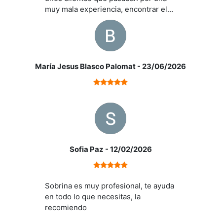
muy mala experiencia, encontrar el
piso ideal y contar con la atención de
Sabrina, tan profesional y super
diligente desde el principio, era todo
lo que necesitaban para estar a
gusto. Seguiré trabajando con ella en
María Jesus Blasco Palomat
- 23/06/2026
el futuro.
Sofia Paz
- 12/02/2026
El precio publicitado es el PVP o importe de Escritur
Sobrina es muy profesional, te ayuda
Escrituración que dará como resultado el Valor de Adquisic
en todo lo que necesitas, la
Transmisiones Patrimoniales que por regla general es un 1
recomiendo