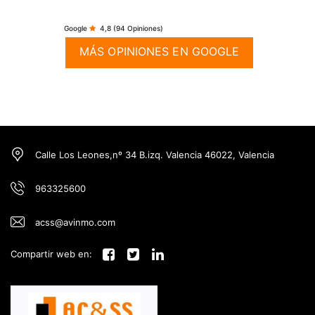
Google
4,8
(94 Opiniones)
MÁS OPINIONES EN GOOGLE
Calle Los Leones,nº 34 B.izq. Valencia 46022, Valencia
963325600
acss@avinmo.com
Compartir web en: