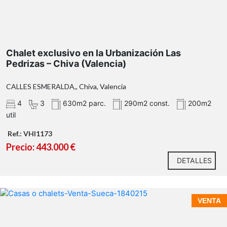
Chalet exclusivo en la Urbanización Las
Pedrizas – Chiva (Valencia)
CALLES ESMERALDA,, Chiva, Valencia
parcela de 630 metros cuadrados
290 metros
cuadrados construidos
4
3
630m2 parc.
290m2 const.
200m2
util
planta
principal
salón
Ref.: VHI1173
comedor
Precio: 443.000 €
DETALLES
sala de
estar
cocina
VENTA
independiente