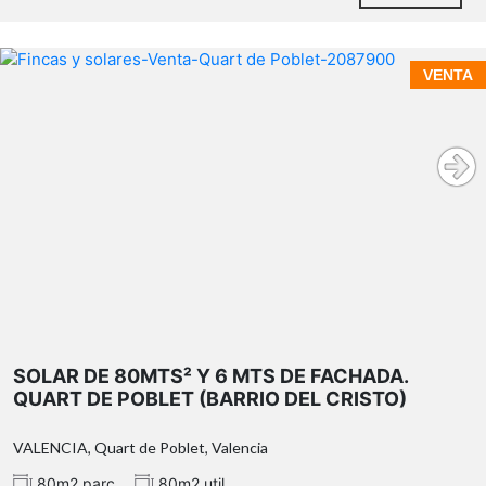
espacios exteriores
VENTA
piscina cubierta de agua salada
6mts de fachada
80mts² de solar.
paellero completo
zona de barbacoa
dos trasteros
20 metros
cuadrados
SOLAR DE 80MTS² Y 6 MTS DE FACHADA.
QUART DE POBLET (BARRIO DEL CRISTO)
VALENCIA, Quart de Poblet, Valencia
equipamiento y calidades
80m2 parc.
80m2 util